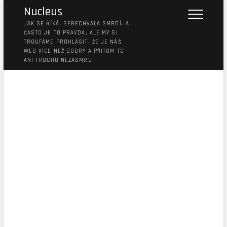
Nucleus
JAK SE ŘÍKÁ, SEBECHVÁLA SMRDÍ. A
ČASTO JE TO PRAVDA. ALE MY SI
TROUFÁME PROHLÁSIT, ŽE JE NÁŠ
WEB VÍCE NEŽ DOBRÝ A PŘITOM TO
ANI TROCHU NEZASMRDÍ.