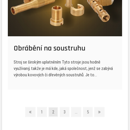
Obrábění na soustruhu
Stroj se širokým uplatněním Tyto stroje jsou hodně
využívaný, takže je má kde, jaká společnost, jenž se zabývá
výrobou kovových či dřevěných soustruhů. Je to…
Stránkování
Previous
Page
Page
Page
Page
Next
1
2
3
…
5
page
page
příspěvků