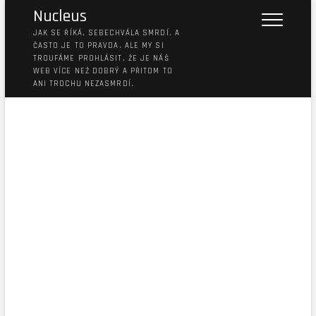
Nucleus
JAK SE ŘÍKÁ, SEBECHVÁLA SMRDÍ. A
ČASTO JE TO PRAVDA. ALE MY SI
TROUFÁME PROHLÁSIT, ŽE JE NÁŠ
WEB VÍCE NEŽ DOBRÝ A PŘITOM TO
ANI TROCHU NEZASMRDÍ.