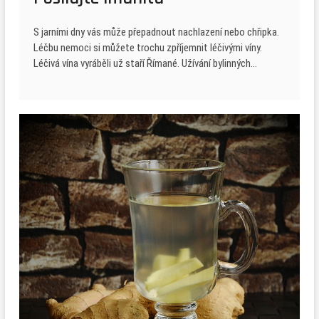
S jarními dny vás může přepadnout nachlazení nebo chřipka.
Léčbu nemoci si můžete trochu zpříjemnit léčivými víny.
Léčivá vína vyráběli už staří Římané. Užívání bylinných…