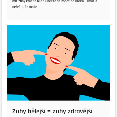
mít zuby krásně bílé? Chcete se moct doširoka usmát a
neřešit, že máte…
Zuby bělejší = zuby zdravější