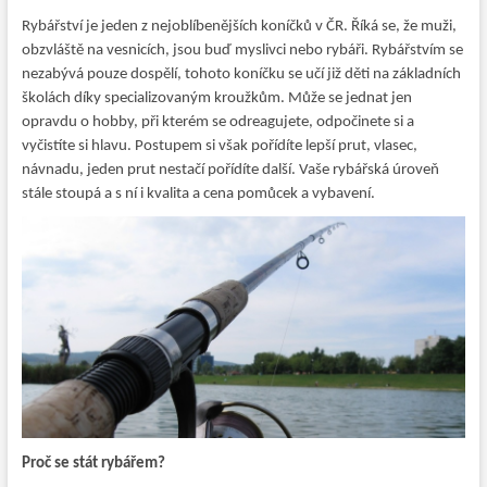
Rybářství je jeden z nejoblíbenějších koníčků v ČR. Říká se, že muži,
obzvláště na vesnicích, jsou buď myslivci nebo rybáři. Rybářstvím se
nezabývá pouze dospělí, tohoto koníčku se učí již děti na základních
školách díky specializovaným kroužkům. Může se jednat jen
opravdu o hobby, při kterém se odreagujete, odpočinete si a
vyčistíte si hlavu. Postupem si však pořídíte lepší prut, vlasec,
návnadu, jeden prut nestačí pořídíte další. Vaše rybářská úroveň
stále stoupá a s ní i kvalita a cena pomůcek a vybavení.
Proč se stát rybářem?