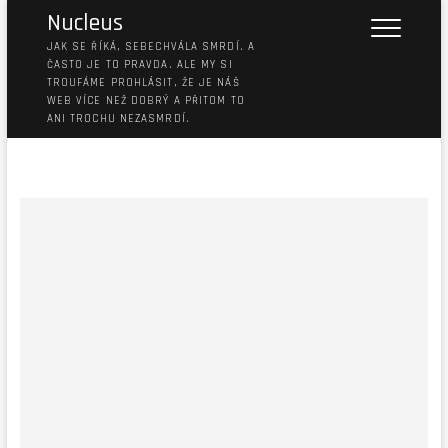
Nucleus
JAK SE ŘÍKÁ, SEBECHVÁLA SMRDÍ. A
ČASTO JE TO PRAVDA. ALE MY SI
TROUFÁME PROHLÁSIT, ŽE JE NÁŠ
WEB VÍCE NEŽ DOBRÝ A PŘITOM TO
ANI TROCHU NEZASMRDÍ.