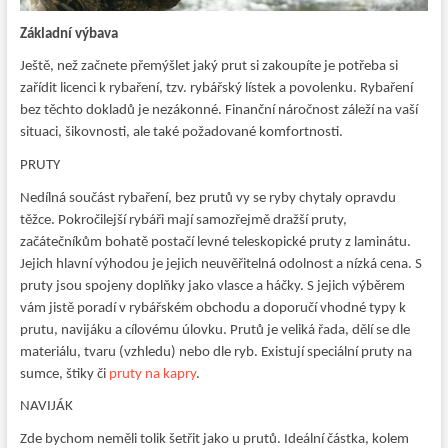
Základní výbava
Ještě, než začnete přemýšlet jaký prut si zakoupíte je potřeba si
zařídit licenci k rybaření, tzv. rybářský lístek a povolenku. Rybaření
bez těchto dokladů je nezákonné. Finanční náročnost záleží na vaší
situaci, šikovnosti, ale také požadované komfortnosti.
PRUTY
Nedílná součást rybaření, bez prutů vy se ryby chytaly opravdu
těžce. Pokročilejší rybáři mají samozřejmě dražší pruty,
začátečníkům bohatě postačí levné teleskopické pruty z laminátu.
Jejich hlavní výhodou je jejich neuvěřitelná odolnost a nízká cena. S
pruty jsou spojeny doplňky jako vlasce a háčky. S jejich výběrem
vám jistě poradí v rybářském obchodu a doporučí vhodné typy k
prutu, navijáku a cílovému úlovku. Prutů je veliká řada, dělí se dle
materiálu, tvaru (vzhledu) nebo dle ryb. Existují speciální pruty na
sumce, štiky či
pruty na kapry
.
NAVIJÁK
Zde bychom neměli tolik šetřit jako u prutů. Ideální částka, kolem