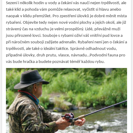
Sezení i několik hodin u vody a čekání vás naučí nejen trpělivosti, ale
také klid a pohoda vám pomůže relaxovat, vyčistit si hlavu anebo
naopak v klidu přemýšlet. Pro zpestření úlovků je dobré měnit místa
rybaření. Objevíte tedy nejen nové vodní plochy a jejich okolí, ale již
strávený čas na vzduchu je velmi prospěšný. Lidé, převážně muži
jsou přirozeně lovci. Souboje s rybami oživí váš vnitřní pud lovce a
při náročném souboji zažijete adrenalin. Rybaření není jen o čekání a
trpělivosti, ale také o ideální taktice. Správně odhadnout vodu,
případné úlovky, druh prutu, vlasce, návnadu…Podvodní fauna pro
vás bude hračka a budete poznávat téměř každou rybu.