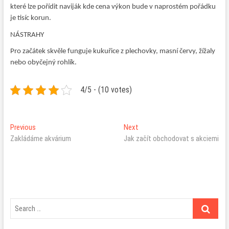
které lze pořídit naviják kde cena výkon bude v naprostém pořádku
je tisíc korun.
NÁSTRAHY
Pro začátek skvěle funguje kukuřice z plechovky, masní červy, žížaly
nebo obyčejný rohlík.
4/5 - (10 votes)
Navigace
Previous
Next
Previous
Next
post:
post:
Zakládáme akvárium
Jak začít obchodovat s akciemi
pro
příspěvek