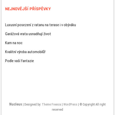
NEJNOVĚJŠÍ PŘÍSPĚVKY
Luxusní posezení z ratanu na terase i v obýváku
Garážová vrata usnadňují život
Kam na noc
Kvalitní výroba automobilů!
Podle vaší fantazie
Nucleus
| Designed by:
Theme Freesia
|
WordPress
| © Copyright All right
reserved