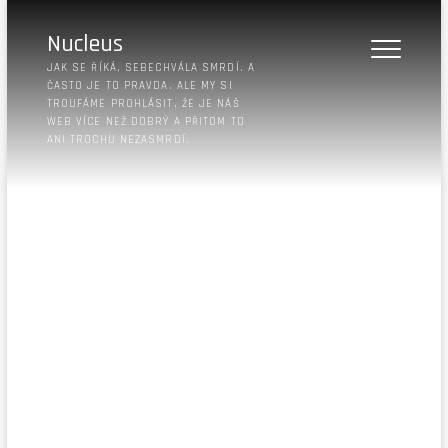
Nucleus
JAK SE ŘÍKÁ, SEBECHVÁLA SMRDÍ. A
ČASTO JE TO PRAVDA. ALE MY SI
TROUFÁME PROHLÁSIT, ŽE JE NÁŠ
WEB VÍCE NEŽ DOBRÝ A PŘITOM TO
ANI TROCHU NEZASMRDÍ.