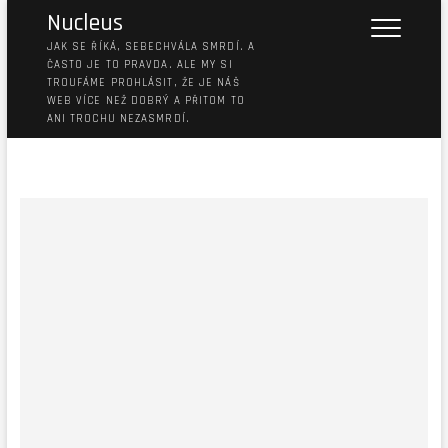
Nucleus
JAK SE ŘÍKÁ, SEBECHVÁLA SMRDÍ. A
ČASTO JE TO PRAVDA. ALE MY SI
TROUFÁME PROHLÁSIT, ŽE JE NÁŠ
WEB VÍCE NEŽ DOBRÝ A PŘITOM TO
ANI TROCHU NEZASMRDÍ.