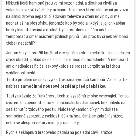
Někteří řidiči kamionů jsou velmi bezohlední, a dlouhou chvíli za
volantem si krátí všelijakými činnostmi, mezi které sledování provozu
na silnici zrovna nepatří. Sledování televize a čtení novin by si měli
nechat až na přestávku, jenomže kdo by odolal, když je jejich kabina
hezky klimatizovaná a útulná. Rychlost dnes řidičům udržuje
tempomat a směr asistent jízdních pruhů. Tak proč by si někteří borci
třeba i nedáchli?
Jenomže rychlost 90 km/hod v rozjetém kolosu několika tun se dá jen
stěží ubrzdit, pokud se na silnici děje něco mimořádného. A nemusí jít
ani o nedbalost řidiče, takový kolos se prostě ubrzdit na krátkou
vzdálenost nedá.
Tento problém se snaží vyřešit většina výrobců kamionů. Začali totiž
nabízet
samočinné nouzové brzdění před překážkou
.
Testy ukázaly, že funkčnost těchto systémů je plně vyhovující. Tento
systém bezpečnosti umožní maximální brzdící účinek bez ohledu na
sešlápnutí brzdového pedálu. Naložený kamion díky nim dokáže
samočinně zabrzdit z rychlosti 80 km/hod, čímž se zabrání srážce,
nebo se alespoň velmi zmírní její následky.
Rychlé sešlápnutí brzdového pedálu na poslední chvíli srážce