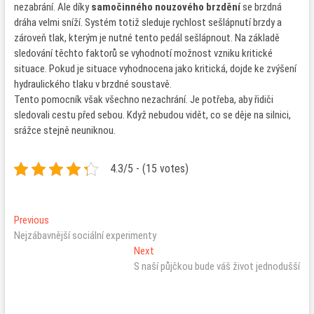
nezabrání. Ale díky
samočinného nouzového brzdění
se brzdná
dráha velmi sníží. Systém totiž sleduje rychlost sešlápnutí brzdy a
zároveň tlak, kterým je nutné tento pedál sešlápnout. Na základě
sledování těchto faktorů se vyhodnotí možnost vzniku kritické
situace. Pokud je situace vyhodnocena jako kritická, dojde ke zvýšení
hydraulického tlaku v brzdné soustavě.
Tento pomocník však všechno nezachrání. Je potřeba, aby řidiči
sledovali cestu před sebou. Když nebudou vidět, co se děje na silnici,
srážce stejně neuniknou.
4.3/5 - (15 votes)
Navigace
Previous
Previous
post:
Nejzábavnější sociální experimenty
pro
Next
Next
příspěvek
post:
S naší půjčkou bude váš život jednodušší