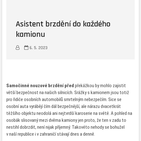
Asistent brzdění do každého
kamionu
6. 5. 2023
Samočinné nouzové brzdění před
překážkou by mohlo zajistit
větší bezpečnost na našich silnicích. Srážky s kamionem jsou totiž
pro řidiče osobních automobilů smrtelným nebezpečím. Sice se
osobní auta vyrábějí čím dál bezpečnější, ale nárazu dvacetkrát
těžšího objektu neodolá ani nejtvrdší karoserie na světě. A pohled na
osobák slisovaný mezi dvěma kamiony jen proto, že ten v zadu to
nestihl dobrzdit, není nijak příjemný. Takovéto nehody se bohužel
v naší republice i v zahraničí stávají dnes a denně.