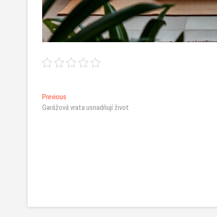
Navigace
Previous
Previous
post:
Garážová vrata usnadňují život
pro
příspěvek