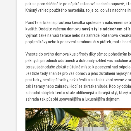
pak se porozhlédněte po nějaké
ratanové sedací soupravě
, kt
Krásný vzhled použitého materiálu, to je to, co vás nadchne ih
Pořiďte si krásná proutěná křesílka společně v nabízeném set
kvalitě. Dodejte vašemu domovu
nový styl s nádechem pří
vyjímat také na vaší terase nebo na zahradě. Ratanová křesíl
popíjení kávy nebo k posezení s rodinou či s přáteli, máte hne
Vneste do svého domova kus přírody díky těmto pohodlným ko
pěkných přírodních odstínech a dokonalý vzhled vás nadchne 
terasu jednoduše získáte útulné místo k posezení nad odpoledn
Jestliže tedy sháníte pro váš domov a jeho zútulnění nějaký n
prakticky, není lepší volby, než křesílka a stolek zhotovené 
tak i terasy nebo zahrady. Hodí se zkrátka všude. Kdo by odol
zahradní nábytek tento stále oblíbenější a líbivější styl, kte
zahrada tak působí upravenějším a luxusnějším dojmem.