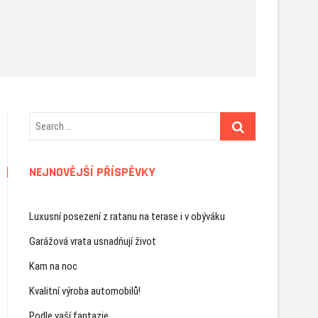
NEJNOVĚJŠÍ PŘÍSPĚVKY
Luxusní posezení z ratanu na terase i v obýváku
Garážová vrata usnadňují život
Kam na noc
Kvalitní výroba automobilů!
Podle vaší fantazie