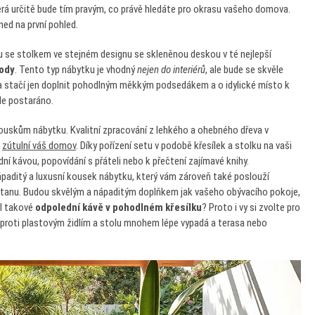
erá určitě bude tím pravým, co právě hledáte pro okrasu vašeho domova.
ned na první pohled.
u se stolkem ve stejném designu se skleněnou deskou v té nejlepší
rody
. Tento typ nábytku je vhodný
nejen do interiérů
, ale bude se skvěle
ka stačí jen doplnit pohodlným měkkým podsedákem a o idylické místo k
dle postaráno.
uskům nábytku. Kvalitní zpracování z lehkého a ohebného dřeva v
a
zútulní váš domov
. Díky pořízení setu v podobě křesílek a stolku na vaši
í kávou, popovídání s přáteli nebo k přečtení zajímavé knihy.
ápaditý a luxusní kousek nábytku, který vám zároveň také poslouží
z ratanu. Budou skvělým a nápaditým doplňkem jak vašeho obývacího pokoje,
al takové
odpolední kávě v pohodlném křesílku
? Proto i vy si zvolte pro
rý oproti plastovým židlím a stolu mnohem lépe vypadá a terasa nebo