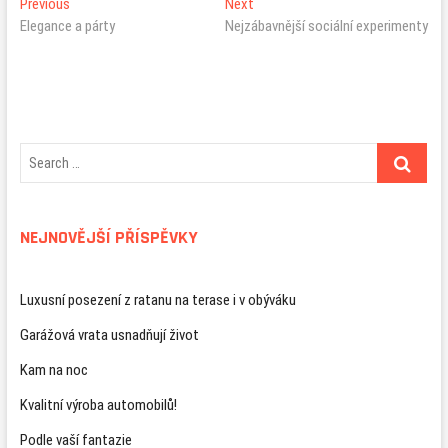
Navigace
Previous
Next
Previous
Next
post:
post:
Elegance a párty
Nejzábavnější sociální experimenty
pro
příspěvek
NEJNOVĚJŠÍ PŘÍSPĚVKY
Luxusní posezení z ratanu na terase i v obýváku
Garážová vrata usnadňují život
Kam na noc
Kvalitní výroba automobilů!
Podle vaší fantazie