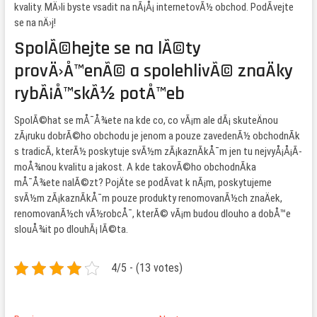
kvality. MÄ›li byste vsadit na nÃ¡Å¡ internetovÃ½ obchod. PodÃ­vejte
se na nÄ›j!
SpolÃ©hejte se na lÃ©ty
provÄ›Å™enÃ© a spolehlivÃ© znaÄky
rybÃ¡Å™skÃ½ potÅ™eb
SpolÃ©hat se mÅ¯Å¾ete na kde co, co vÃ¡m ale dÃ¡ skuteÄnou
zÃ¡ruku dobrÃ©ho obchodu je jenom a pouze zavedenÃ½ obchodnÃ­k
s tradicÃ­, kterÃ½ poskytuje svÃ½m zÃ¡kaznÃ­kÅ¯m jen tu nejvyÅ¡Å¡Ã­
moÅ¾nou kvalitu a jakost. A kde takovÃ©ho obchodnÃ­ka
mÅ¯Å¾ete nalÃ©zt? PojÄte se podÃ­vat k nÃ¡m, poskytujeme
svÃ½m zÃ¡kaznÃ­kÅ¯m pouze produkty renomovanÃ½ch znaÄek,
renomovanÃ½ch vÃ½robcÅ¯, kterÃ© vÃ¡m budou dlouho a dobÅ™e
slouÅ¾it po dlouhÃ¡ lÃ©ta.
4/5 - (13 votes)