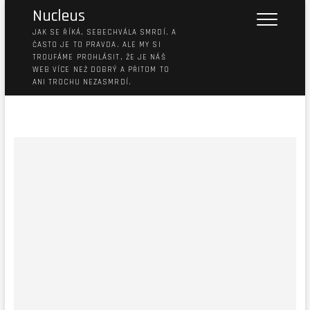
Nucleus
JAK SE ŘÍKÁ, SEBECHVÁLA SMRDÍ. A
ČASTO JE TO PRAVDA. ALE MY SI
TROUFÁME PROHLÁSIT, ŽE JE NÁŠ
WEB VÍCE NEŽ DOBRÝ A PŘITOM TO
ANI TROCHU NEZASMRDÍ.