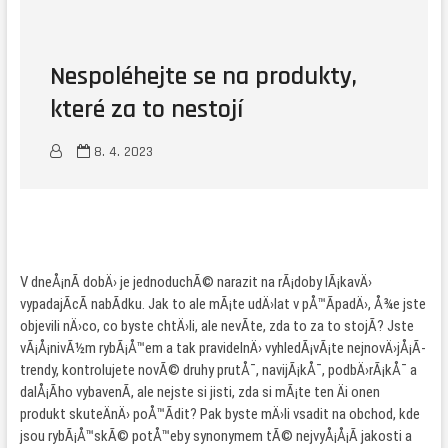
Nespoléhejte se na produkty,
které za to nestojí
8. 4. 2023
V dneÅ¡nÃ­ dobÄ› je jednoduchÃ© narazit na rÃ¡doby lÃ¡kavÄ›
vypadajÃ­cÃ­ nabÃ­dku. Jak to ale mÃ¡te udÄ›lat v pÅ™Ã­padÄ›, Å¾e jste
objevili nÄ›co, co byste chtÄ›li, ale nevÃ­te, zda to za to stojÃ­? Jste
vÃ¡Å¡nivÃ½m rybÃ¡Å™em a tak pravidelnÄ› vyhledÃ¡vÃ¡te nejnovÄ›jÅ¡Ã­
trendy, kontrolujete novÃ© druhy prutÅ¯, navijÃ¡kÅ¯, podbÄ›rÃ¡kÅ¯ a
dalÅ¡Ã­ho vybavenÃ­, ale nejste si jisti, zda si mÃ¡te ten Äi onen
produkt skuteÄnÄ› poÅ™Ã­dit? Pak byste mÄ›li vsadit na obchod, kde
jsou
rybÃ¡Å™skÃ© potÅ™eby
synonymem tÃ© nejvyÅ¡Å¡Ã­ jakosti a