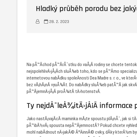
Hladký průběh porodu bez jakýc
28. 2. 2023
Na pÅ™Ã­chod pÅ™Ã­rÅ¯stku do vaÅ¡Ã­ rodiny se chcete tentokr
nejspolehlivÄ›jÅ¡Ã­ch sluÅ¾eb toho, kdo se pÅ™Ã­mo specializ
internetovou nabÃ­dku spoleÄnosti Dea Madre s. r. o., ve k
bez vÃ¡hÃ¡nÃ­ vyuÅ¾Ã­t. Do nabÃ­dky sluÅ¾eb patÅ™Ã­ jak skvÄ
pÅ™Ã­jemnÄ›jÅ¡Ã­ proÅ¾itÃ­ tÄ›hotenstvÃ­.
Ty nejdÅ¯leÅ¾itÄ›jÅ¡Ã­ informace
Jako nastÃ¡vajÃ­cÃ­ maminka mÃ¡te spoustu plÃ¡nÅ¯, jak si
pÅ™ibÃ½vÃ¡ spousta nepÅ™Ã­jemnostÃ­? Pokud chcete vyhled
mohl nabÃ­dnout nÄ›jakÃ© ÃºÄinnÃ© cviky, dÃ­ky kterÃ½m byst