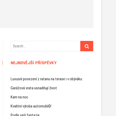
NEJNOVĚJŠÍ PŘÍSPĚVKY
Luxusní posezení z ratanu na terase i v obýváku
Garážová vrata usnadňují život
Kam na noc
Kvalitní výroba automobilů!
Podle vaší fantazie