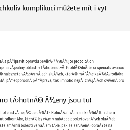
hkoliv komplikací můžete mít i vy!
Ã¡t pÅ™ipravit opravdu peÄlivÄ›? VyuÅ¾ijte proto tÄ›ch
uje na vÅ¡echny oblasti v tÄ›hotenstvÃ­. ProhlÃ©dnÄ›te si specializovanou
terÃ© naleznete vÃ½bÄ›r vÅ¡ech sluÅ¾eb, kterÃ© mÅ¯Å¾e kaÅ¾dÃ¡ rodiÄka
›lÃ¡ pÅ™edporodnÃ­ pÅ™Ã­prava, tak i mnoho nejrÅ¯znÄ›jÅ¡Ã­ch cviÄenÃ­ pro
 pro tÄ›hotnÃ© Å¾eny jsou tu!
 tÄ›hotenstvÃ­ nejlÃ©pe uÅ¾Ã­t? BohuÅ¾el vÃ¡m ale kaÅ¾dÃ½m dnem
at odbornÃ­ka, kterÃ½ by vÃ¡m v nabÃ­dce poskytovanÃ½ch sluÅ¾eb
e zmÃ­rnili bolesti ve vaÅ¡em tÄ›le, pak se zaruÄenÄ› obraÅ¥te na