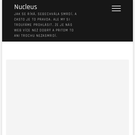
Nucleus
JAK SE ŘÍKÁ, SEBECHVÁLA SMRDÍ. A
ČASTO JE TO PRAVDA. ALE MY SI
TROUFÁME PROHLÁSIT, ŽE JE NÁŠ
WEB VÍCE NEŽ DOBRÝ A PŘITOM TO
ANI TROCHU NEZASMRDÍ.