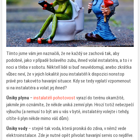
Tímto jsme vám jen naznačili, že ne každý se zachová tak, aby
podobně, jako v případě bolavého zubu, ihned volal instalatéra, a to i v
noci a třeba v sobotu. Někteří lidé si buď neuvědomují, anebo zkrátka
vůbec neví, že v jejich lokalitě jsou instalatéři k dispozici nonstop
právě pro takovéto havarijní situace. Kdy se tedy vyplatí vzpomenout
si na instalatéra a volat jej ihned?
Úniky plynu
–
instalatéři pohotovost
vyrazí do terénu okamžitě,
jakmile jim oznámíte, že někde uniká zemní plyn. Hrozí totiž nebezpečí
výbuchu (a nemusí to být ani u vás v bytě, instalatéry volejte i tehdy,
cítíte-li plyn někde mimo váš dům).
Úniky vody
– stejně tak voda, která proniká do zdiva, v němž vede
elektroinstalace. Zde je nutné opět přivolat havarijní servis co nejdříve.