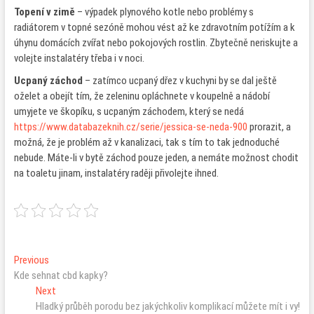
Topení v zimě
– výpadek plynového kotle nebo problémy s
radiátorem v topné sezóně mohou vést až ke zdravotním potížím a k
úhynu domácích zvířat nebo pokojových rostlin. Zbytečně neriskujte a
volejte instalatéry třeba i v noci.
Ucpaný záchod
– zatímco ucpaný dřez v kuchyni by se dal ještě
oželet a obejít tím, že zeleninu opláchnete v koupelně a nádobí
umyjete ve škopíku, s ucpaným záchodem, který se nedá
https://www.databazeknih.cz/serie/jessica-se-neda-900
prorazit, a
možná, že je problém až v kanalizaci, tak s tím to tak jednoduché
nebude. Máte-li v bytě záchod pouze jeden, a nemáte možnost chodit
na toaletu jinam, instalatéry raději přivolejte ihned.
Navigace
Previous
Previous
post:
Kde sehnat cbd kapky?
pro
Next
Next
příspěvek
post:
Hladký průběh porodu bez jakýchkoliv komplikací můžete mít i vy!