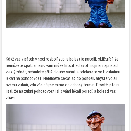
Když vás v pátek v noci rozbolí zub, a bolest je natolik skličující, že
nemůžete spát, a navíc vám může hrozit zdravotní újma, například
vleklý zánět, nebudete příliš dlouho váhat a odeberete se k zubnímu
lékaři na pohotovost. Nebudete čekat až do pondělí, abyste volali
svému zubaři, zda vás přijme mimo objednaný termín. Prostě jste si
jisti, že na zubní pohotovosti si s vámi lékaři poradí, a bolesti vás
zbaví.