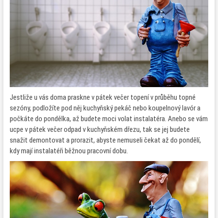
Jestliže u vás doma praskne v pátek večer topení v průběhu topné
sezóny, podložíte pod něj kuchyňský pekáč nebo koupelnový lavór a
počkáte do pondělka, až budete moci volat instalatéra. Anebo se vám
ucpe v pátek večer odpad v kuchyňském dřezu, tak se jej budete
snažit demontovat a prorazit, abyste nemuseli čekat až do pondělí,
kdy mají instalatéři běžnou pracovní dobu.