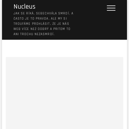
Nucleus
JAK SE ŘÍKÁ, SEBECHVÁLA SMRDÍ. A
ČASTO JE TO PRAVDA. ALE MY SI
TROUFÁME PROHLÁSIT, ŽE JE NÁŠ
WEB VÍCE NEŽ DOBRÝ A PŘITOM TO
ANI TROCHU NEZASMRDÍ.