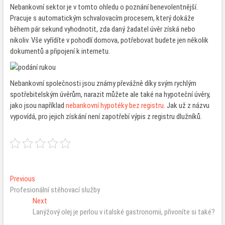
Nebankovní sektor je v tomto ohledu o poznání benevolentnější.
Pracuje s automatickým schvalovacím procesem, který dokáže
během pár sekund vyhodnotit, zda daný žadatel úvěr získá nebo
nikoliv. Vše vyřídíte v pohodlí domova, potřebovat budete jen několik
dokumentů a připojení k internetu.
Nebankovní společnosti jsou známy převážně díky svým rychlým
spotřebitelským úvěrům, narazit můžete ale také na hypoteční úvěry,
jako jsou například
nebankovní hypotéky bez registru
. Jak už z názvu
vypovídá, pro jejich získání není zapotřebí výpis z registru dlužníků.
Navigace
Previous
Previous
post:
Profesionální stěhovací služby
pro
Next
Next
příspěvek
post:
Lanýžový olej je perlou v italské gastronomii, přivoníte si také?