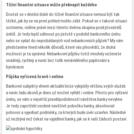
Tíživí finanční situace může překvapit každého
Dostat se v dnešní době do tíživé finanční situace nemusí být tak
těžké, jak by se na první pohled mohlo zdát. Pokud se v takové situaci
ocitneme, volíme právě mezi těmito dvěma skupina poskytovatelů
úvěrů. Je tedy lepší sáhnout po jistotě v podobě bankovního úvěru
nebo se vydat do neprobádaných vod nebankovních půjček? My vám
představíme hned několik důvodů, které vás přesvědčí, že druhá
možnost je ta správná. Nebankovní půjčku totiž mnohdy seženete
snadněji, rychleji a navíc bez tolik nenáviděného papírování a
byrokracie.
Půjčka vyřízená hravě i online
Bankovní subjekty vlivem aktuální krize vylepšily většinu svých služeb
a navíc řadu úkonů je dnes už možné vyřídit i online. Přesto pro vyřízení
úvěru, se vám s největší pravděpodobností návštěva banky nevyhne.
Je tedy zapotřebí osobně navštívit pobočku banky, absolvovat
pohovor a vyjednat podmínky, za kterých bude úvěr uzavřen. Následně
už nezbývá než čekat na vyjádření banky, jak se k vaší žádosti postaví.