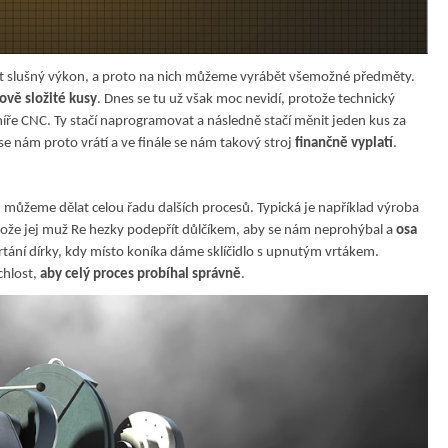
 dost slušný výkon, a proto na nich můžeme vyrábět všemožné předměty.
rově složité kusy
. Dnes se tu už však moc nevidí, protože technický
míře CNC. Ty stačí naprogramovat a následně stačí měnit jeden kus za
 se nám proto vrátí a ve finále se nám takový stroj
finančně vyplatí
.
ůžeme dělat celou řadu dalších procesů. Typická je například výroba
rotože jej muž Re hezky podepřít důlčíkem, aby se nám neprohýbal a
osa
rtání dírky, kdy místo koníka dáme sklíčidlo s upnutým vrtákem.
hlost,
aby celý proces probíhal správně
.