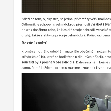
Záleží na tom, o jaký stroj se jedná, přičemž ty větší mají
Odborník je schopen s velmi dobrou přesností
vyrábět i tva
pokrok dosáhnut toho, že klasické stroje nahradili ve velké 
druhý, takže efektivita práce je velmi dobrá. Pořizovací cena
Řezání závitů
Kromě samotného odebírání materiálu obyčejným nožem tu m
středících důlků, které se hodí třeba u dlouhých hřídelů, p
součásti byla přesně v ose sklíčidla
. Dále se na něm běžně v
Samozřejmě každému procesu musíme uzpůsobit řeznou ryc