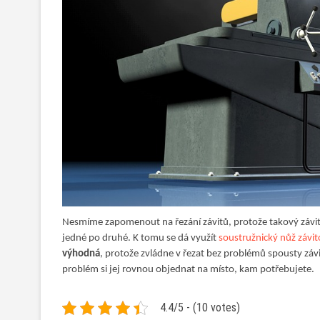
Nesmíme zapomenout na řezání závitů, protože takový závit j
jedné po druhé. K tomu se dá využít
soustružnický nůž závit
výhodná
, protože zvládne v řezat bez problémů spousty záv
problém si jej rovnou objednat na místo, kam potřebujete.
4.4/5 - (10 votes)