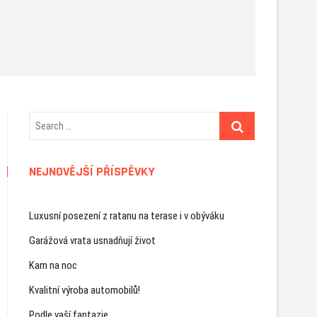
NEJNOVĚJŠÍ PŘÍSPĚVKY
Luxusní posezení z ratanu na terase i v obýváku
Garážová vrata usnadňují život
Kam na noc
Kvalitní výroba automobilů!
Podle vaší fantazie