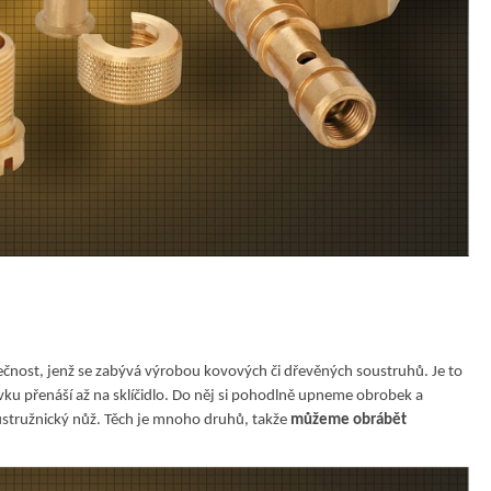
lečnost, jenž se zabývá výrobou kovových či dřevěných soustruhů. Je to
ku přenáší až na sklíčidlo. Do něj si pohodlně upneme obrobek a
ustružnický nůž. Těch je mnoho druhů, takže
můžeme obrábět