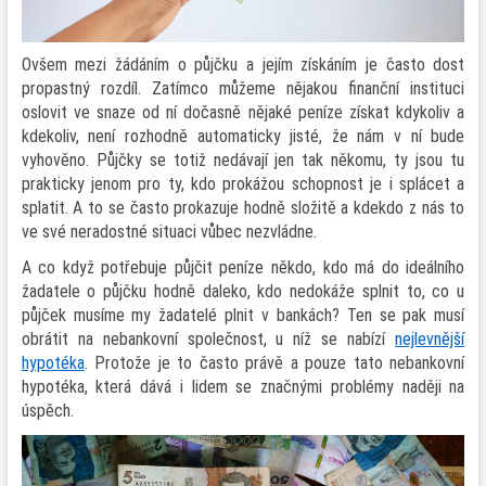
Ovšem mezi žádáním o půjčku a jejím získáním je často dost
propastný rozdíl. Zatímco můžeme nějakou finanční instituci
oslovit ve snaze od ní dočasně nějaké peníze získat kdykoliv a
kdekoliv, není rozhodně automaticky jisté, že nám v ní bude
vyhověno. Půjčky se totiž nedávají jen tak někomu, ty jsou tu
prakticky jenom pro ty, kdo prokážou schopnost je i splácet a
splatit. A to se často prokazuje hodně složitě a kdekdo z nás to
ve své neradostné situaci vůbec nezvládne.
A co když potřebuje půjčit peníze někdo, kdo má do ideálního
žadatele o půjčku hodně daleko, kdo nedokáže splnit to, co u
půjček musíme my žadatelé plnit v bankách? Ten se pak musí
obrátit na nebankovní společnost, u níž se nabízí
nejlevnější
hypotéka
. Protože je to často právě a pouze tato nebankovní
hypotéka, která dává i lidem se značnými problémy naději na
úspěch.