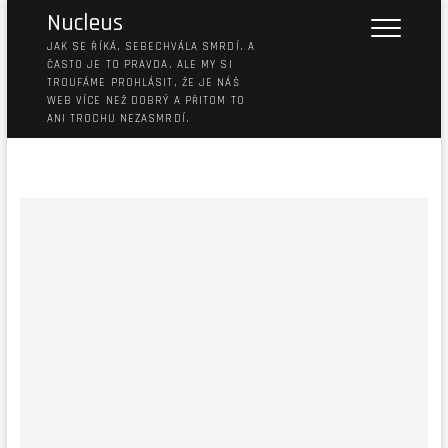
Nucleus
JAK SE ŘÍKÁ, SEBECHVÁLA SMRDÍ. A
ČASTO JE TO PRAVDA. ALE MY SI
TROUFÁME PROHLÁSIT, ŽE JE NÁŠ
WEB VÍCE NEŽ DOBRÝ A PŘITOM TO
ANI TROCHU NEZASMRDÍ.