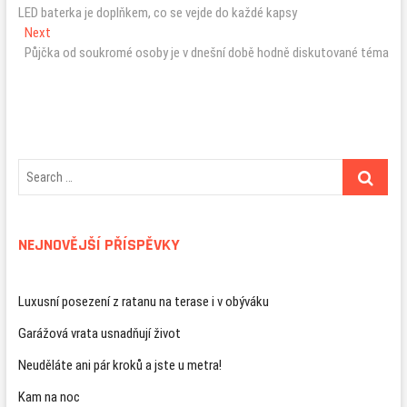
post:
LED baterka je doplňkem, co se vejde do každé kapsy
pro
Next
Next
příspěvek
post:
Půjčka od soukromé osoby je v dnešní době hodně diskutované téma
NEJNOVĚJŠÍ PŘÍSPĚVKY
Luxusní posezení z ratanu na terase i v obýváku
Garážová vrata usnadňují život
Neuděláte ani pár kroků a jste u metra!
Kam na noc