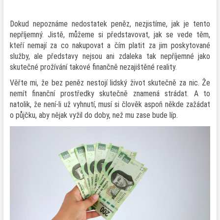
Dokud nepoznáme nedostatek peněz, nezjistíme, jak je tento
nepříjemný. Jistě, můžeme si představovat, jak se vede těm,
kteří nemají za co nakupovat a čím platit za jim poskytované
služby, ale představy nejsou ani zdaleka tak nepříjemné jako
skutečné prožívání takové finančně nezajištěné reality.
Věřte mi, že bez peněz nestojí lidský život skutečně za nic. Že
nemít finanční prostředky skutečně znamená strádat. A to
natolik, že není-li už vyhnutí, musí si člověk aspoň někde zažádat
o půjčku, aby nějak vyžil do doby, než mu zase bude líp.