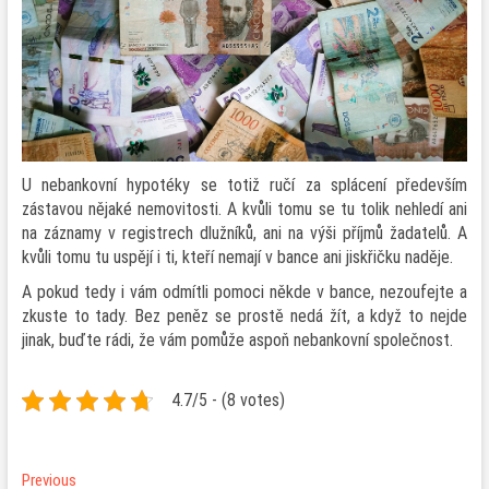
U nebankovní hypotéky se totiž ručí za splácení především
zástavou nějaké nemovitosti. A kvůli tomu se tu tolik nehledí ani
na záznamy v registrech dlužníků, ani na výši příjmů žadatelů. A
kvůli tomu tu uspějí i ti, kteří nemají v bance ani jiskřičku naděje.
A pokud tedy i vám odmítli pomoci někde v bance, nezoufejte a
zkuste to tady. Bez peněz se prostě nedá žít, a když to nejde
jinak, buďte rádi, že vám pomůže aspoň nebankovní společnost.
4.7/5 - (8 votes)
Navigace
Previous
Previous