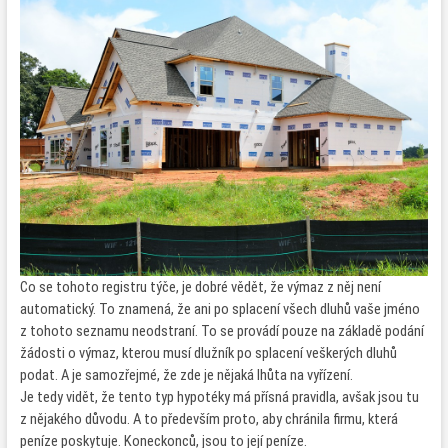
Co se tohoto registru týče, je dobré vědět, že výmaz z něj není
automatický. To znamená, že ani po splacení všech dluhů vaše jméno
z tohoto seznamu neodstraní. To se provádí pouze na základě podání
žádosti o výmaz, kterou musí dlužník po splacení veškerých dluhů
podat. A je samozřejmé, že zde je nějaká lhůta na vyřízení.
Je tedy vidět, že tento typ hypotéky má přísná pravidla, avšak jsou tu
z nějakého důvodu. A to především proto, aby chránila firmu, která
peníze poskytuje. Koneckonců, jsou to její peníze.