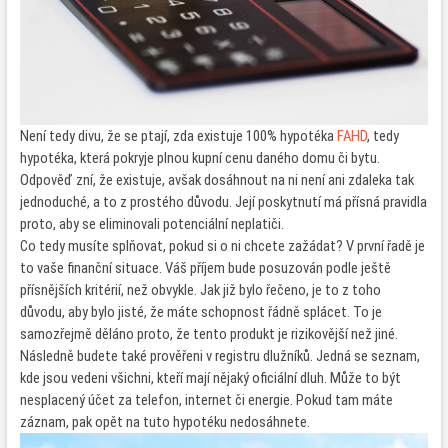
Není tedy divu, že se ptají, zda existuje 100% hypotéka
FAHD
, tedy
hypotéka, která pokryje plnou kupní cenu daného domu či bytu.
Odpověď zní, že existuje, avšak dosáhnout na ni není ani zdaleka tak
jednoduché, a to z prostého důvodu. Její poskytnutí má přísná pravidla
proto, aby se eliminovali potenciální neplatiči.
Co tedy musíte splňovat, pokud si o ni chcete zažádat? V první řadě je
to vaše finanční situace. Váš příjem bude posuzován podle ještě
přísnějších kritérií, než obvykle. Jak již bylo řečeno, je to z toho
důvodu, aby bylo jisté, že máte schopnost řádně splácet. To je
samozřejmě děláno proto, že tento produkt je rizikovější než jiné.
Následně budete také prověřeni v registru dlužníků. Jedná se seznam,
kde jsou vedeni všichni, kteří mají nějaký oficiální dluh. Může to být
nesplacený účet za telefon, internet či energie. Pokud tam máte
záznam, pak opět na tuto hypotéku nedosáhnete.