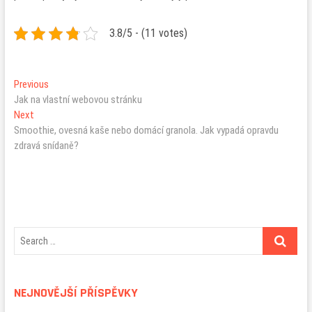
3.8/5 - (11 votes)
Navigace
Previous
Previous
post:
Jak na vlastní webovou stránku
pro
Next
Next
příspěvek
post:
Smoothie, ovesná kaše nebo domácí granola. Jak vypadá opravdu
zdravá snídaně?
NEJNOVĚJŠÍ PŘÍSPĚVKY