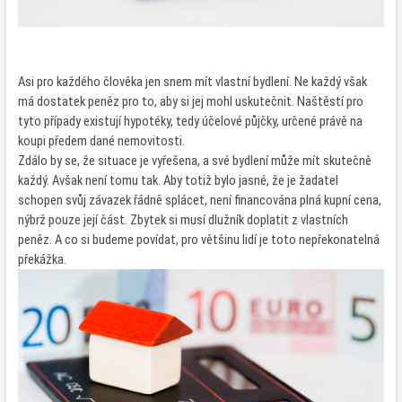
Asi pro každého člověka jen snem mít vlastní bydlení. Ne každý však
má dostatek peněz pro to, aby si jej mohl uskutečnit. Naštěstí pro
tyto případy existují hypotéky, tedy účelové půjčky, určené právě na
koupi předem dané nemovitosti.
Zdálo by se, že situace je vyřešena, a své bydlení může mít skutečně
každý. Avšak není tomu tak. Aby totiž bylo jasné, že je žadatel
schopen svůj závazek řádně splácet, není financována plná kupní cena,
nýbrž pouze její část. Zbytek si musí dlužník doplatit z vlastních
peněz. A co si budeme povídat, pro většinu lidí je toto nepřekonatelná
překážka.