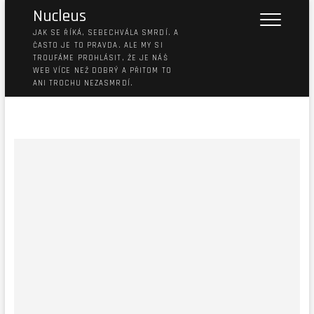
Nucleus
JAK SE ŘÍKÁ, SEBECHVÁLA SMRDÍ. A
ČASTO JE TO PRAVDA. ALE MY SI
TROUFÁME PROHLÁSIT, ŽE JE NÁŠ
WEB VÍCE NEŽ DOBRÝ A PŘITOM TO
ANI TROCHU NEZASMRDÍ.