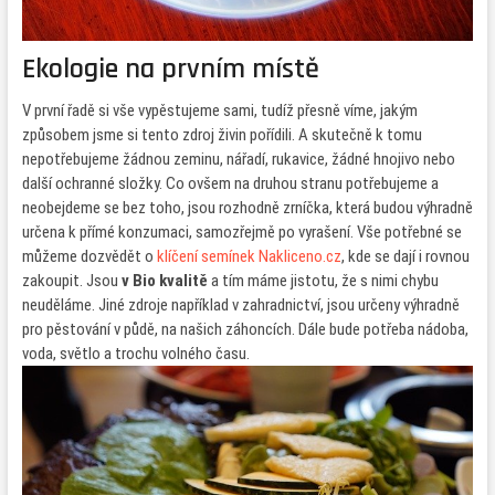
Ekologie na prvním místě
V první řadě si vše vypěstujeme sami, tudíž přesně víme, jakým
způsobem jsme si tento zdroj živin pořídili. A skutečně k tomu
nepotřebujeme žádnou zeminu, nářadí, rukavice, žádné hnojivo nebo
další ochranné složky. Co ovšem na druhou stranu potřebujeme a
neobejdeme se bez toho, jsou rozhodně zrníčka, která budou výhradně
určena k přímé konzumaci, samozřejmě po vyrašení. Vše potřebné se
můžeme dozvědět o
klíčení semínek Nakliceno.cz
, kde se dají i rovnou
zakoupit. Jsou
v Bio kvalitě
a tím máme jistotu, že s nimi chybu
neuděláme. Jiné zdroje například v zahradnictví, jsou určeny výhradně
pro pěstování v půdě, na našich záhoncích. Dále bude potřeba nádoba,
voda, světlo a trochu volného času.