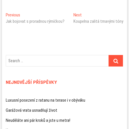
Navigace
Previous
Next
Previous
Next
post:
post:
Jak bojovat s proradnou rýmičkou?
Koupelna zalitá tmavými tóny
pro
příspěvek
NEJNOVĚJŠÍ PŘÍSPĚVKY
Luxusní posezení z ratanu na terase i v obýváku
Garážová vrata usnadňují život
Neuděláte ani pár kroků a jste u metra!