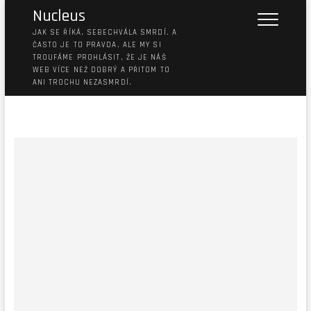
Nucleus
JAK SE ŘÍKÁ, SEBECHVÁLA SMRDÍ. A
ČASTO JE TO PRAVDA. ALE MY SI
TROUFÁME PROHLÁSIT, ŽE JE NÁŠ
WEB VÍCE NEŽ DOBRÝ A PŘITOM TO
ANI TROCHU NEZASMRDÍ.