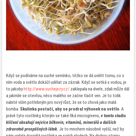
Když se podíváme na suché semínko, těžko se dá uvěřit tomu, co s
ním voda a světlo dokáží udělat za zázrak. Když se setká s vodou, je
to jakoby
http://www.suchejezy.cz/
zaklepala na dveře, zdali může dál
a jakmile se otevřou, něco malého se začne tlačit ven. Je to tolik
nabité vším potřebným pro nový růst, že se to chová jako malá
bomba.
Skulinka postačí, aby se prodral výhonek na světlo
. A
právě tyto rostlinky, kterým se také říká microgreens,
v tomto stadiu
klíčení obsahují nejvíce bílkovin, vitamínů, minerálů a dalších
zdravotně prospěšných látek.
Je to mnohem násobně vyšší, než by
nám vydala dospělá rostlinka ve svých plodech. Na druhou stranu