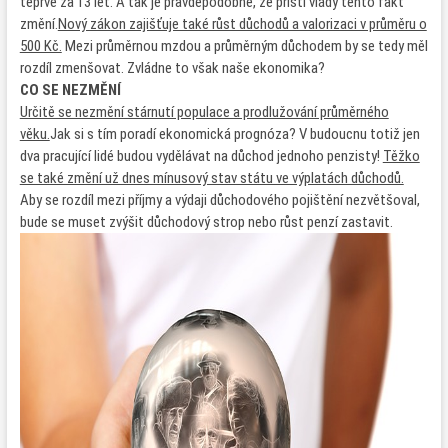
teprve za 13 let. A tak je pravděpodobné, že příští vlády tento fakt
změní.
Nový zákon zajišťuje také růst důchodů a valorizaci v průměru o
500 Kč.
Mezi průměrnou mzdou a průměrným důchodem by se tedy měl
rozdíl zmenšovat. Zvládne to však naše ekonomika?
CO SE NEZMĚNÍ
Určitě se nezmění stárnutí populace a prodlužování průměrného
věku.
Jak si s tím poradí ekonomická prognóza? V budoucnu totiž jen
dva pracující lidé budou vydělávat na důchod jednoho penzisty!
Těžko
se také změní už dnes mínusový stav státu ve výplatách důchodů.
Aby se rozdíl mezi příjmy a výdaji důchodového pojištění nezvětšoval,
bude se muset zvýšit důchodový strop nebo růst penzí zastavit.