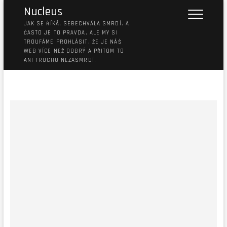
Nucleus
JAK SE ŘÍKÁ, SEBECHVÁLA SMRDÍ. A
ČASTO JE TO PRAVDA. ALE MY SI
TROUFÁME PROHLÁSIT, ŽE JE NÁŠ
WEB VÍCE NEŽ DOBRÝ A PŘITOM TO
ANI TROCHU NEZASMRDÍ.