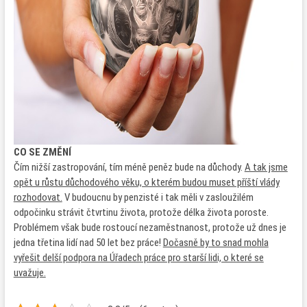
CO SE ZMĚNÍ
Čím nižší zastropování, tím méně peněz bude na důchody.
A tak jsme
opět u růstu důchodového věku, o kterém budou muset příští vlády
rozhodovat.
V budoucnu by penzisté i tak měli v zasloužilém
odpočinku strávit čtvrtinu života, protože délka života poroste.
Problémem však bude rostoucí nezaměstnanost, protože už dnes je
jedna třetina lidí nad 50 let bez práce!
Dočasně by to snad mohla
vyřešit delší podpora na Úřadech práce pro starší lidi, o které se
uvažuje.