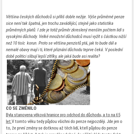
Většina českých důchodců si příliš dobře nežije. Výše průměrné penze
sice není tak špatná, jen trochu zavádějící, stejně jako statistika
průměrných platů. I zde je totiž průměr zkreslený menším počtem lidí s
vysokými důchody. Velké množství důchodců musí vyžít s částkou nižší
než 10 tisíc korun. Proto se většina penzistů ptá, jak to bude dál a
nemalé obavy mají i ti, které přiznání důchodu teprve čeká. V poslední
době politici slibují lepší zítříky, ale jaká bude asi realita?
CO SE ZMĚNILO
Byla stanovena věková hranice pro odchod do důchodu, a to na 65
let.
V tomto věku tedy půjdou všichni do penze nejpozději. Jde jen o
to, že první změny se dotknou až těch lidí, kteří půjdou do penze