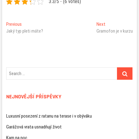
3.3/5 - (6 votes)
Navigace
Previous
Next
Previous
Next
post:
post:
Jaký typ pleti máte?
Gramofon je v kurzu
pro
příspěvek
NEJNOVĚJŠÍ PŘÍSPĚVKY
Luxusní posezení z ratanu na terase i v obýváku
Garážová vrata usnadňují život
Kam na noc