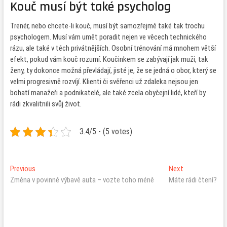
Kouč musí být také psycholog
Trenér, nebo chcete-li kouč, musí být samozřejmě také tak trochu
psychologem. Musí vám umět poradit nejen ve věcech technického
rázu, ale také v těch privátnějších. Osobní trénování má mnohem větší
efekt, pokud vám kouč rozumí. Koučinkem se zabývají jak muži, tak
ženy, ty dokonce možná převládají, jisté je, že se jedná o obor, který se
velmi progresivně rozvíjí. Klienti či svěřenci už zdaleka nejsou jen
bohatí manažeři a podnikatelé, ale také zcela obyčejní lidé, kteří by
rádi zkvalitnili svůj život.
3.4/5 - (5 votes)
Navigace
Previous
Next
Previous
Next
post:
post:
Změna v povinné výbavě auta – vozte toho méně
Máte rádi čtení?
pro
příspěvek