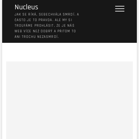
Nucleus
JAK SE ŘÍKÁ, SEBECHVÁLA SMRDÍ. A
ČASTO JE TO PRAVDA. ALE MY SI
TROUFÁME PROHLÁSIT, ŽE JE NÁŠ
WEB VÍCE NEŽ DOBRÝ A PŘITOM TO
ANI TROCHU NEZASMRDÍ.