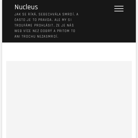
Nucleus
JAK SE ŘÍKÁ, SEBECHVÁLA SMRDÍ. A
ČASTO JE TO PRAVDA. ALE MY SI
TROUFÁME PROHLÁSIT, ŽE JE NÁŠ
WEB VÍCE NEŽ DOBRÝ A PŘITOM TO
ANI TROCHU NEZASMRDÍ.