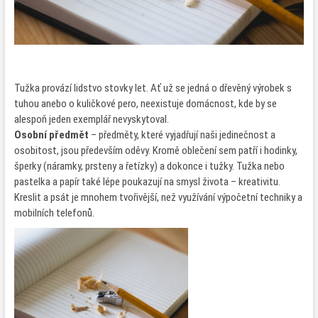
Tužka provází lidstvo stovky let. Ať už se jedná o dřevěný výrobek s
tuhou anebo o kuličkové pero, neexistuje domácnost, kde by se
alespoň jeden exemplář nevyskytoval.
Osobní předmět
– předměty, které vyjadřují naši jedinečnost a
osobitost, jsou především oděvy. Kromě oblečení sem patří i hodinky,
šperky (náramky, prsteny a řetízky) a dokonce i tužky. Tužka nebo
pastelka a papír také lépe poukazují na smysl života – kreativitu.
Kreslit a psát je mnohem tvořivější, než využívání výpočetní techniky a
mobilních telefonů.