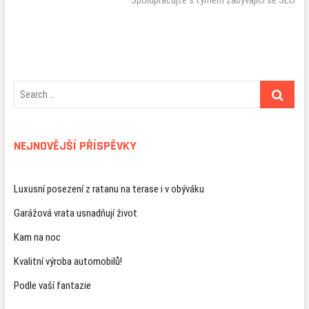
příspěvek
Spolupracujte s týmem zabývající se SEO
NEJNOVĚJŠÍ PŘÍSPĚVKY
Luxusní posezení z ratanu na terase i v obýváku
Garážová vrata usnadňují život
Kam na noc
Kvalitní výroba automobilů!
Podle vaší fantazie