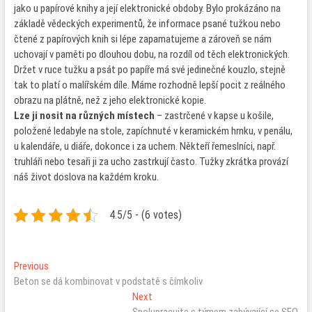
jako u papírové knihy a její elektronické obdoby. Bylo prokázáno na
základě vědeckých experimentů, že informace psané tužkou nebo
čtené z papírových knih si lépe zapamatujeme a zároveň se nám
uchovají v paměti po dlouhou dobu, na rozdíl od těch elektronických.
Držet v ruce tužku a psát po papíře má své jedinečné kouzlo, stejně
tak to platí o malířském díle. Máme rozhodně lepší pocit z reálného
obrazu na plátně, než z jeho elektronické kopie.
Lze ji nosit na různých místech
– zastrčené v kapse u košile,
položené ledabyle na stole, zapíchnuté v keramickém hrnku, v penálu,
u kalendáře, u diáře, dokonce i za uchem. Někteří řemeslníci, např.
truhláři nebo tesaři ji za ucho zastrkují často. Tužky zkrátka provází
náš život doslova na každém kroku.
4.5/5 - (6 votes)
Navigace
Previous
Previous
post:
Beton se dá kombinovat v podstatě s čímkoliv
pro
Next
Next
post: