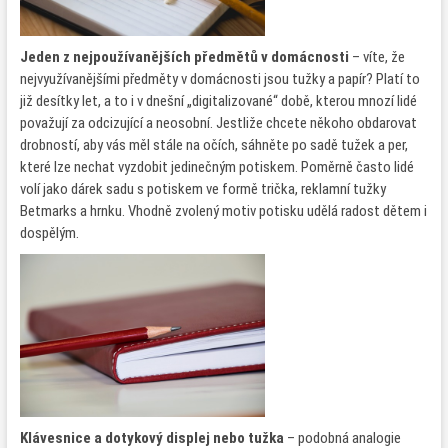
Jeden z nejpoužívanějších předmětů v domácnosti
– víte, že
nejvyužívanějšími předměty v domácnosti jsou tužky a papír? Platí to
již desítky let, a to i v dnešní „digitalizované“ době, kterou mnozí lidé
považují za odcizující a neosobní. Jestliže chcete někoho obdarovat
drobností, aby vás měl stále na očích, sáhněte po sadě tužek a per,
které lze nechat vyzdobit jedinečným potiskem. Poměrně často lidé
volí jako dárek sadu s potiskem ve formě trička,
reklamní tužky
Betmarks
a hrnku. Vhodně zvolený motiv potisku udělá radost dětem i
dospělým.
Klávesnice a dotykový displej nebo tužka
– podobná analogie