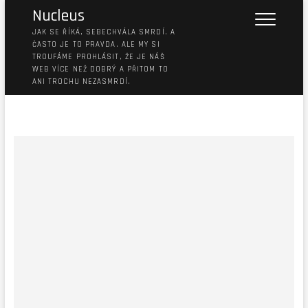
Nucleus
JAK SE ŘÍKÁ, SEBECHVÁLA SMRDÍ. A
ČASTO JE TO PRAVDA. ALE MY SI
TROUFÁME PROHLÁSIT, ŽE JE NÁŠ
WEB VÍCE NEŽ DOBRÝ A PŘITOM TO
ANI TROCHU NEZASMRDÍ.