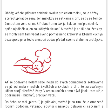
Obědy, večeře, příprava snídaně, svačin pro celou rodinu, to je běžný
stereotyp každé ženy. Jen málokdy se setkáme s tím, že by se těmto
činnostem věnoval muž. Pokud tomu tak je, tak to není pravidelně,
spíše ojediněle a jen za určitých situací. A možná je to škoda, ženy by
se mohly sem tam vzdát svého pomyslného království, kterým kuchyň
bezesporu je, a žezlo alespoň občas předat svému drahému protějšku.
Ať se podíváme kolem sebe, nejen do svých domácností, setkáváme
se již od mala v jeslích, školkách a školách s tím, že za uvařeným
jídlem stojí převážně ženy. V restauracích tomu bývá jinak, tam už je
podíl mužů – kuchařů, přeci jen větší.
Do čeho se rádi „pletou“, je grilování, možná je to tím, že je omezené
ročním obdobím, většinou souvisí s nějakou oslavou či setkáním s