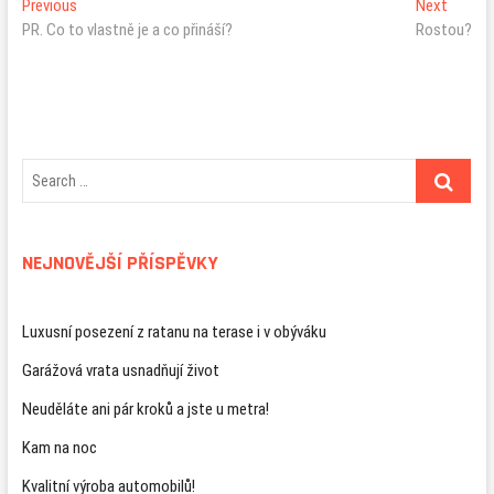
Navigace
Previous
Next
Previous
Next
post:
post:
PR. Co to vlastně je a co přináší?
Rostou?
pro
příspěvek
NEJNOVĚJŠÍ PŘÍSPĚVKY
Luxusní posezení z ratanu na terase i v obýváku
Garážová vrata usnadňují život
Neuděláte ani pár kroků a jste u metra!
Kam na noc
Kvalitní výroba automobilů!