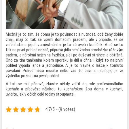
Možná je to tím, že doma je to povinnost a nutnost, což ženy dobře
znají, mají to tak se všemi domácími pracemi, ale v případě, že se
vaření stane jejich zaměstnáním, je to zároveň i koníček. A ač se to
tak na první pohled nezdá, příprava jídla není žádná procházka růžovým
sadem, je náročná nejen na fyzičku, ale i po duševní stránce je obtížná.
Ono za tím tančením kolem sporáku je dril a dřina, i když to na první
pohled vypadá lehce a jednoduše. A je to hlavně o lásce k tomuto
povolání. Pokud něco musíte nebo vás to baví a naplňuje, je ve
výsledku poznat na první pohled.
A tak se milí pánové, zkuste někdy vcítit do role profesionálního
kuchaře a předvést nějakou tu kuchařskou šou doma v kuchyni,
uvidíte, jak v očích celé rodiny stoupnete.
4.7/5 - (9 votes)