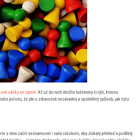
itové sáčky se zipem
. Ať už do nich vložíte luštěniny či rýži, kterou
te jistotu, že jde o zdravotně nezávadný a spolehlivý způsob, jak tyto
e s nimi začít seznamovat i vaše ratolesti, aby získaly přehled a podílely