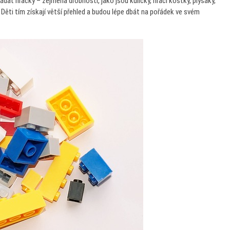
ádat hračky – zejména drobnosti, jako jsou kuličky, hrací kostky, plyšáky,
. Děti tím získají větší přehled a budou lépe dbát na pořádek ve svém