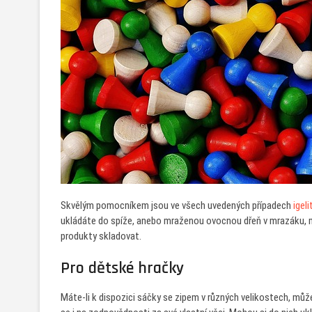
Skvělým pomocníkem jsou ve všech uvedených případech
igel
ukládáte do spíže, anebo mraženou ovocnou dřeň v mrazáku, má
produkty skladovat.
Pro dětské hračky
Máte-li k dispozici sáčky se zipem v různých velikostech, můžet