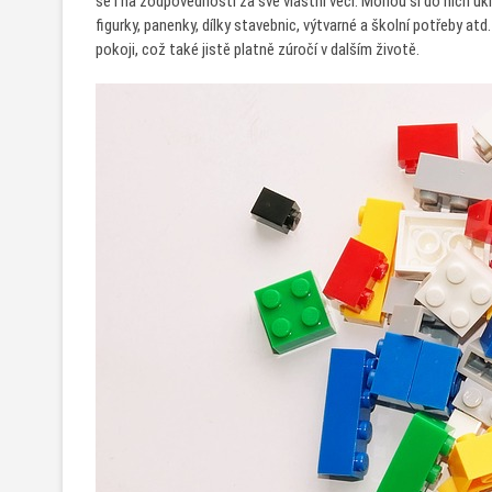
se i na zodpovědnosti za své vlastní věci. Mohou si do nich ukl
figurky, panenky, dílky stavebnic, výtvarné a školní potřeby atd
pokoji, což také jistě platně zúročí v dalším životě.