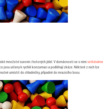
vské množství surovin i hotových jídel. V domácnosti se s nimi
setkáváme
 co jsou určeny k rychlé konzumaci a podléhají zkáze. Některé z nich lze
e nutné umístit do chladničky, případně do mrazicího boxu.