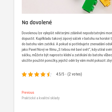
Na dovolené
Dovolenou lze vylepšit některými zdánlivě nepodstatnými mom
dopustit. Kupříkladu takový zipový sáček v batohu na horské túř
do batohu vám zatéká. A pokud si potřebujete znenadání odsko
jako Pavel Nový ve filmu „S tebou mě baví svět“, kdy utíral sv
sáčku, můžete být naprosto klidní a zatékání do batohu vůbec 
uložíte použité ponožky, jejichž odér by vám mohl pokazit zb
4.5/5 - (2 votes)
Navigace
Previous
Previous
post:
Praktické a kvalitní sklady
pro
příspěvek