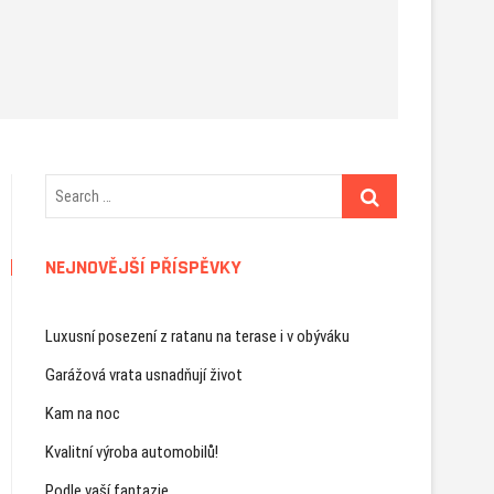
NEJNOVĚJŠÍ PŘÍSPĚVKY
Luxusní posezení z ratanu na terase i v obýváku
Garážová vrata usnadňují život
Kam na noc
Kvalitní výroba automobilů!
Podle vaší fantazie