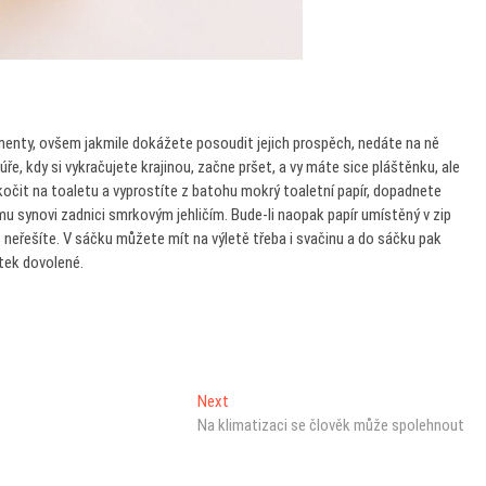
enty, ovšem jakmile dokážete posoudit jejich prospěch, nedáte na ně
e, kdy si vykračujete krajinou, začne pršet, a vy máte sice pláštěnku, ale
čit na toaletu a vyprostíte z batohu mokrý toaletní papír, dopadnete
ému synovi zadnici smrkovým jehličím. Bude-li naopak papír umístěný v zip
neřešíte. V sáčku můžete mít na výletě třeba i svačinu a do sáčku pak
ytek dovolené.
Next
Next
post:
Na klimatizaci se člověk může spolehnout