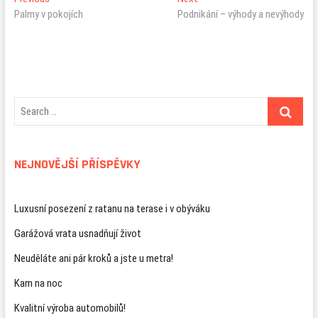
Navigace
post:
post:
Palmy v pokojích
Podnikání – výhody a nevýhody
pro
příspěvek
NEJNOVĚJŠÍ PŘÍSPĚVKY
Luxusní posezení z ratanu na terase i v obýváku
Garážová vrata usnadňují život
Neuděláte ani pár kroků a jste u metra!
Kam na noc
Kvalitní výroba automobilů!