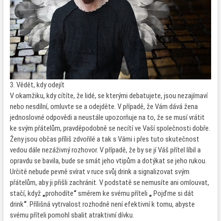
3. Vědět, kdy odejít
V okamžiku, kdy cítíte, že lidé, se kterými debatujete, jsou nezajímaví
nebo nesdílní, omluvte se a odejděte. V případě, že Vám dává žena
jednoslovné odpovědi a neustále upozorňuje na to, že se musí vrátit
ke svým přátelům, pravděpodobně se necítí ve Vaší společnosti dobře.
Ženy jsou občas příliš zdvořilé a tak s Vámi i přes tuto skutečnost
vedou dále nezáživný rozhovor. V případě, že by se jí Váš přítel líbil a
opravdu se bavila, bude se smát jeho vtipům a dotýkat se jeho rukou.
Určitě nebude pevně svírat v ruce svůj drink a signalizovat svým
přátelům, aby ji přišli zachránit. V podstatě se nemusíte ani omlouvat,
stačí, když
„
prohodíte
“
směrem ke svému příteli
„
Pojďme si dát
drink
“
. Přílišná vytrvalost rozhodně není efektivní k tomu, abyste
svému příteli pomohl sbalit atraktivní dívku.