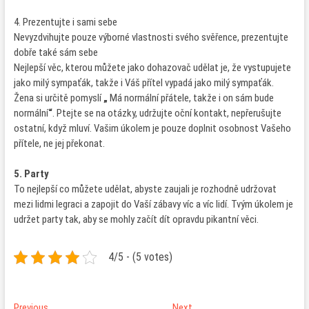
4. Prezentujte i sami sebe
Nevyzdvihujte pouze výborné vlastnosti svého svěřence, prezentujte
dobře také sám sebe
Nejlepší věc, kterou můžete jako dohazovač udělat je, že vystupujete
jako milý sympaťák, takže i Váš přítel vypadá jako milý sympaťák.
Žena si určitě pomyslí
„
Má normální přátele, takže i on sám bude
normální
“
. Ptejte se na otázky, udržujte oční kontakt, nepřerušujte
ostatní, když mluví. Vašim úkolem je pouze doplnit osobnost Vašeho
přítele, ne jej překonat.
5.
Party
To nejlepší co můžete udělat, abyste zaujali je rozhodně udržovat
mezi lidmi legraci a zapojit do Vaší zábavy víc a víc lidí. Tvým úkolem je
udržet party tak, aby se mohly začít dít opravdu pikantní věci.
4/5 - (5 votes)
Previous
Next
Previous
Next