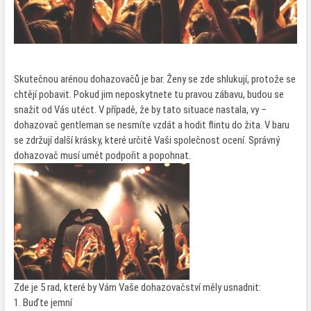
Skutečnou arénou dohazovačů je bar. Ženy se zde shlukují, protože se
chtějí pobavit. Pokud jim neposkytnete tu pravou zábavu, budou se
snažit od Vás utéct. V případě, že by tato situace nastala, vy –
dohazovač gentleman se nesmíte vzdát a hodit flintu do žita. V baru
se zdržují další krásky, které určitě Vaši společnost ocení. Správný
dohazovač musí umět podpořit a popohnat.
Zde je 5 rad, které by Vám Vaše dohazovačství měly usnadnit:
1. Buďte jemní