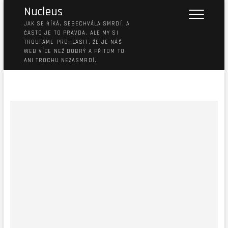
Nucleus
JAK SE ŘÍKÁ, SEBECHVÁLA SMRDÍ. A
ČASTO JE TO PRAVDA. ALE MY SI
TROUFÁME PROHLÁSIT, ŽE JE NÁŠ
WEB VÍCE NEŽ DOBRÝ A PŘITOM TO
ANI TROCHU NEZASMRDÍ.