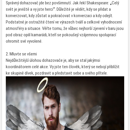
Správný dohazovač jde bez povšimnutí. Jak řekl Shakespeare:
„
Celý
svět je jeviště a vy jste herci
“
. Důležité je vědět, kdy se přidat a
konverzovat, kdy zůstat a pokračovat v konverzaci a kdy odejít.
Podstatné je ostražité čtení ve výrazech tváří a celkové vyhodnocení
atmosféry a situace. Věřte tomu, že vůbec nejhorší zjevení v baru jsou
pod obraz opilí kamarádi, kteří se pokoušejí vzájemnou spoluprací
ohromit své vyvolené.
2. Mluvte se všemi
Nejdůležitější úlohou dohazovače je, aby se stal jakýmsi
koordinátorem celé akce. Vy jste ten člověk, který se nebojí přiblížit
ke skupině dívek, pozdravit a představit sebe a svého přítele.