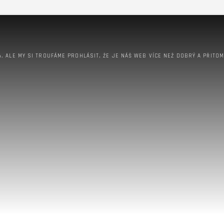
A. ALE MY SI TROUFÁME PROHLÁSIT, ŽE JE NÁŠ WEB VÍCE NEŽ DOBRÝ A PŘITO