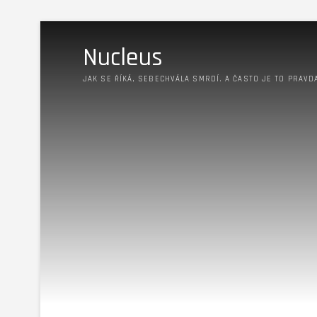
Nucleus
JAK SE ŘÍKÁ, SEBECHVÁLA SMRDÍ. A ČASTO JE TO PRAVD