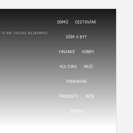
DOMŮ
CESTOVÁNÍ
M TO ANI TROCHU NEZASMRDÍ.
DŮM A BYT
FINANCE
HOBBY
KULTURA
MUŽI
PODNIKÁNÍ
PRODUKTY
WEB
ZDRAVÍ