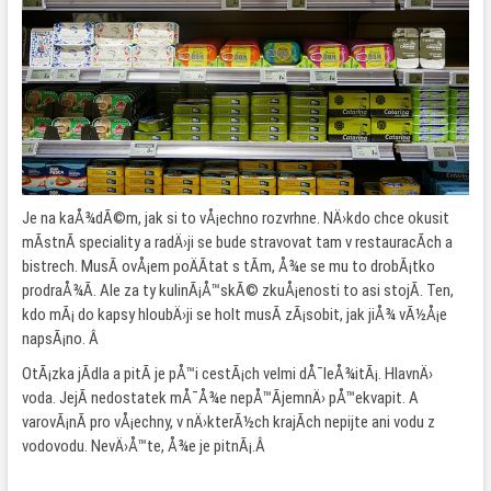
Je na kaÅ¾dÃ©m, jak si to vÅ¡echno rozvrhne. NÄ›kdo chce okusit
mÃ­stnÃ­ speciality a radÄ›ji se bude stravovat tam v restauracÃ­ch a
bistrech. MusÃ­ ovÅ¡em poÄÃ­tat s tÃ­m, Å¾e se mu to drobÃ¡tko
prodraÅ¾Ã­. Ale za ty kulinÃ¡Å™skÃ© zkuÅ¡enosti to asi stojÃ­. Ten,
kdo mÃ¡ do kapsy hloubÄ›ji se holt musÃ­ zÃ¡sobit, jak jiÅ¾ vÃ½Å¡e
napsÃ¡no. Â
OtÃ¡zka jÃ­dla a pitÃ­ je pÅ™i cestÃ¡ch velmi dÅ¯leÅ¾itÃ¡. HlavnÄ›
voda. JejÃ­ nedostatek mÅ¯Å¾e nepÅ™Ã­jemnÄ› pÅ™ekvapit. A
varovÃ¡nÃ­ pro vÅ¡echny, v nÄ›kterÃ½ch krajÃ­ch nepijte ani vodu z
vodovodu. NevÄ›Å™te, Å¾e je pitnÃ¡.Â