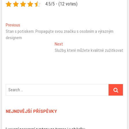
4.5/5 - (12 votes)
Navigace
Previous
Previous
post:
Stan s potiskem: Propagujte svou značku s osobním a výrazným
pro
designem
příspěvek
Next
Next
post:
Služby, které můžete kvalitně zužitkovat
NEJNOVĚJŠÍ PŘÍSPĚVKY