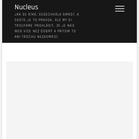
Nucleus
JAK SE ŘÍKÁ, SEBECHVÁLA SMRDÍ. A
ČASTO JE TO PRAVDA. ALE MY SI
TROUFÁME PROHLÁSIT, ŽE JE NÁŠ
WEB VÍCE NEŽ DOBRÝ A PŘITOM TO
ANI TROCHU NEZASMRDÍ.