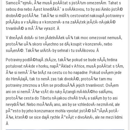
SamozÅ™ejmÄ›, Å¾e musÃ­ poÄÃ­tat s jistÃ½m omezenÃ­m. Tahat s
sebou dva nebo Å¡est knedlÃ­kÅ¯ a svÃ­Äkovou, to by asi Äinilo jistÃ©
drobnÃ© potÃ­Å¾e. TakÅ¾e si milÃ½ cestovatel nakoupÃ­ potraviny v
prÃ¡Å¡ku a v sÃ¡Äku a v konzervÄ› a na zaÄÃ¡tek jeÅ¡tÄ› nÄ›jakÃ©
trvanlivÃ© a mÅ¯Å¾e vyrazit. Â
V dneÅ¡nÃ­ dobÄ› si ten jÃ­delnÃ­Äek uÅ¾ tak moc omezovat nemusÃ­,
protoÅ¾e uÅ¾ skoro vÅ¡echno se dÃ¡ koupit v konzervÄ›, nebo
suÅ¡enÃ©. TakÅ¾e urÄitÄ› by sehnal i tu svÃ­Äkovou. Â
Potraviny podlÃ©hajÃ­ zkÃ¡ze, takÅ¾e pokud se bude nÃ¡Å¡ hrdina
potulovat nÄ›kde v horku, napÅ™Ã­klad v Africe, musÃ­ poÄÃ­tat s tÃ­m,
Å¾e si nemÅ¯Å¾e brÃ¡t na cestu co ho napadne. Pokud ovÅ¡em jede
do HimÃ¡lajÃ­, tak to nenÃ­ zas tak divokÃ©, protoÅ¾e tam mu
potraviny zmrznou a tÃ­m se prodlouÅ¾Ã­ jejich trvanlivost. OvÅ¡em
ani on si nemÅ¯Å¾e vzÃ­t do ruky Å¡tangli mÄ›kkÃ©ho salÃ¡mu,
protoÅ¾e cesta do Tibetu nÄ›jakou chvÃ­li trvÃ¡ a salÃ¡m by to asi
nevydrÅ¾el. Nebo moÅ¾nÃ¡ ano, ani by se vzhledovÄ› nezmÄ›nil, ale
pÅ™esto by jeho konzumace mohla vyvolat jistÃ© bÅ™iÅ¡nÃ­ potÃ­
Å¾e, kterÃ© se sice dajÃ­ rychle Å™eÅ¡it v divoÄinÄ›, ale ne mezi lidmi.
Â