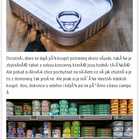
OstatnÄ›, dnes se dajÃ­ jiÅ¾ koupit potraviny skoro vÅ¡ude, takÅ¾e je
zbyteÄnÃ© tahat s sebou konzervy, kterÃ© jsou hodnÄ› tÄ›Å¾kÃ©.
Ale pokud si ÄlovÄ›k chce pochutnat na nÄ›Äem co vÃ­ jak chutnÃ­ a je
to z domoviny, tak proÄ ne. Ale jinak si je mÅ¯Å¾e vlastnÄ› kdekoli
koupit. Ano, dokonce u velehor i kdyÅ¾ asi ne pÅ™Ã­mo v base campu.
Â